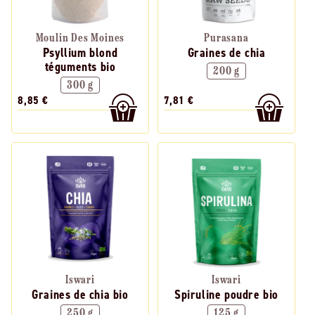
Moulin Des Moines
Purasana
Psyllium blond
Graines de chia
téguments bio
200 g
300 g
8,85 €
7,81 €
Iswari
Iswari
Graines de chia bio
Spiruline poudre bio
250 g
125 g