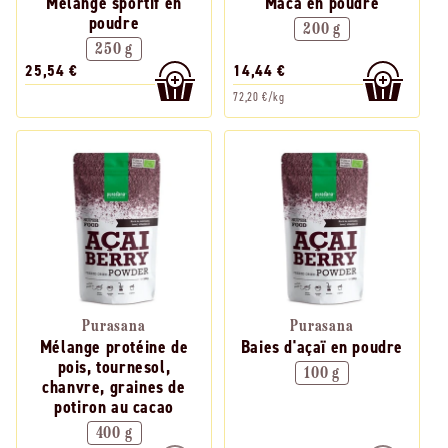
Mélange sportif en
Maca en poudre
poudre
200 g
250 g
25,54 €
14,44 €
72,20 €/kg
Purasana
Purasana
Mélange protéine de
Baies d'açaï en poudre
pois, tournesol,
100 g
chanvre, graines de
potiron au cacao
400 g