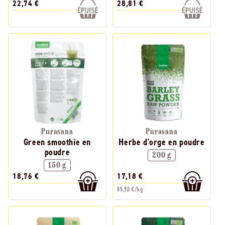
22,74 €
28,81 €
Purasana
Purasana
Green smoothie en
Herbe d'orge en poudre
poudre
200 g
150 g
18,76 €
17,18 €
85,90 €/kg