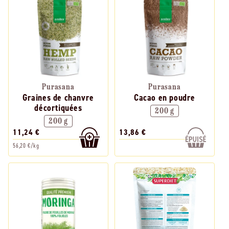
Purasana
Purasana
Graines de chanvre
Cacao en poudre
décortiquées
200 g
200 g
11,24 €
13,86 €
56,20 €/kg