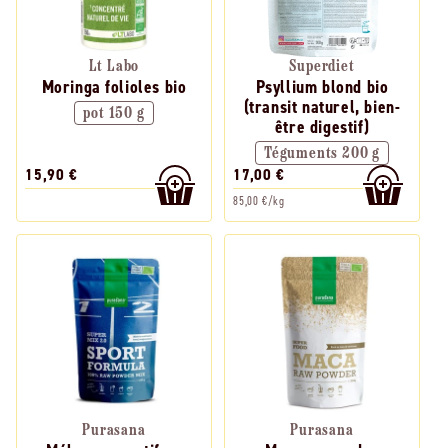
Lt Labo
Superdiet
Moringa folioles bio
Psyllium blond bio
(transit naturel, bien-
pot 150 g
être digestif)
Téguments 200 g
15,90 €
17,00 €
85,00 €/kg
Purasana
Purasana