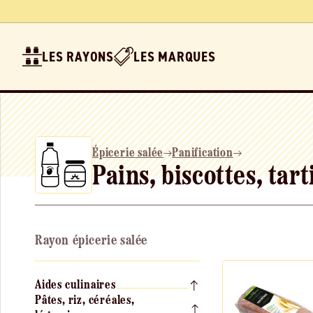
Ignorer et
passer au
contenu
LES RAYONS
LES MARQUES
Épicerie salée
Panification
Pains, biscottes, tart
Rayon épicerie salée
Aides culinaires
Pâtes, riz, céréales,