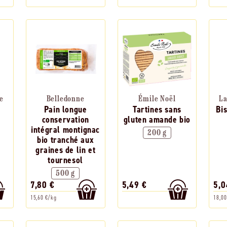
e
Belledonne
Émile Noël
La
Pain longue
Tartines sans
Bis
conservation
gluten amande bio
intégral montignac
200 g
bio tranché aux
graines de lin et
tournesol
500 g
7,80 €
5,49 €
5,0
15,60 €/kg
18,00