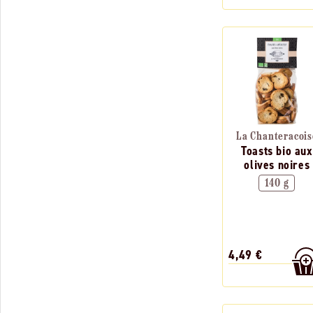
La Chanteracois
Toasts bio aux
olives noires
140 g
4,49 €