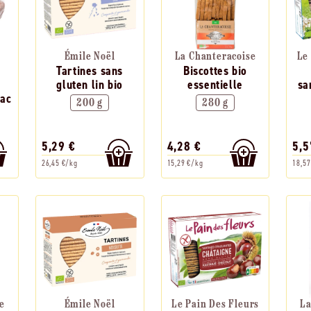
Émile Noël
La Chanteracoise
Le
Tartines sans
Biscottes bio
gluten lin bio
essentielle
sa
nac
200 g
280 g
5,29 €
4,28 €
5,5
26,45 €/kg
15,29 €/kg
18,57
e
Émile Noël
Le Pain Des Fleurs
La