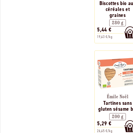
Biscottes bio a
céréales et
graines
280 g
5,44 €
19,43 €/kg
Émile Noël
Tartines sans
gluten sésame b
200 g
5,29 €
26,45 €/kg