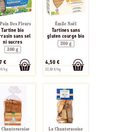
 Pain Des Fleurs
Émile Noël
Tartine bio
Tartines sans
rrasin sans sel
gluten courge bio
ni sucres
200 g
300 g
7 €
4,50 €
 €/kg
22,50 €/kg
 Chanteracoise
La Chanteracoise