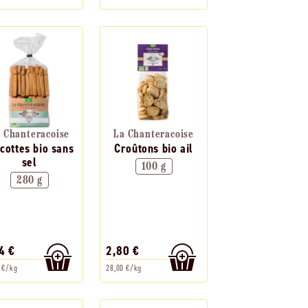
 Chanteracoise
La Chanteracoise
cottes bio sans
Croûtons bio ail
sel
100 g
280 g
4 €
2,80 €
 €/kg
28,00 €/kg