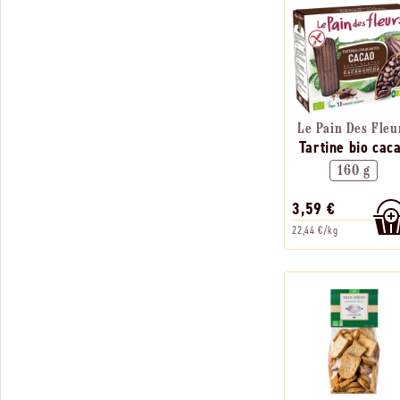
Le Pain Des Fleu
Tartine bio cac
160 g
3,59 €
22,44 €/kg