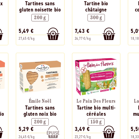
ux
Tartines sans
Tartine bio
gluten noisette bio
châtaigne
c
200 g
300 g
5,49 €
7,43 €
5,0
27,45 €/kg
24,77 €/kg
18,18
Émile Noël
Le Pain Des Fleurs
La
Tartines sans
Tartine bio multi-
io
gluten noix bio
céréales
mu
200 g
150 g
5,29 €
3,49 €
5,5
26,45 €/kg
23,27 €/kg
18,33