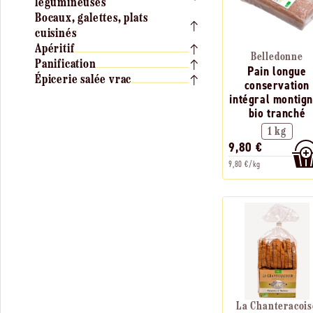
légumineuses
Bocaux, galettes, plats
cuisinés
Apéritif
Belledonne
Panification
Pain longue
Épicerie salée vrac
conservation
intégral montig
bio tranché
1 kg
9,80 €
9,80 €/kg
La Chanteracois