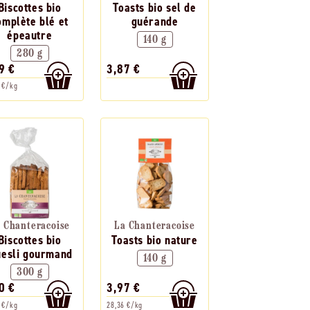
Biscottes bio
Toasts bio sel de
omplète blé et
guérande
épeautre
140 g
280 g
9 €
3,87 €
 €/kg
 Chanteracoise
La Chanteracoise
Biscottes bio
Toasts bio nature
esli gourmand
140 g
300 g
0 €
3,97 €
 €/kg
28,36 €/kg