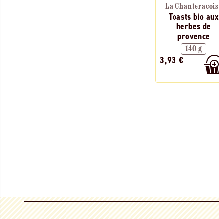
La Chanteracois
Toasts bio aux
herbes de
provence
140 g
3,93 €