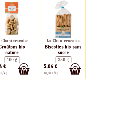
 Chanteracoise
La Chanteracoise
Croûtons bio
Biscottes bio sans
nature
sucre
100 g
280 g
4 €
5,04 €
 €/kg
18,00 €/kg