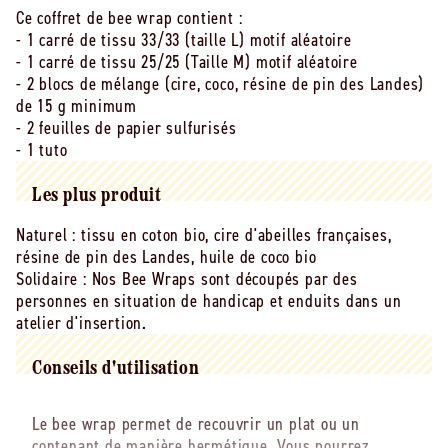
wrap
wrap
Ce coffret de bee wrap contient :
(dans
(dans
- 1 carré de tissu 33/33 (taille L) motif aléatoire
pochette
pochette
- 1 carré de tissu 25/25 (Taille M) motif aléatoire
kraft
kraft
- 2 blocs de mélange (cire, coco, résine de pin des Landes)
)
)
de 15 g minimum
- 2 feuilles de papier sulfurisés
- 1 tuto
Les plus produit
Naturel : tissu en coton bio, cire d'abeilles françaises,
résine de pin des Landes, huile de coco bio
Solidaire : Nos Bee Wraps sont découpés par des
personnes en situation de handicap et enduits dans un
atelier d'insertion.
Conseils d'utilisation
Le bee wrap permet de recouvrir un plat ou un
contenant de manière hermétique. Vous pourrez