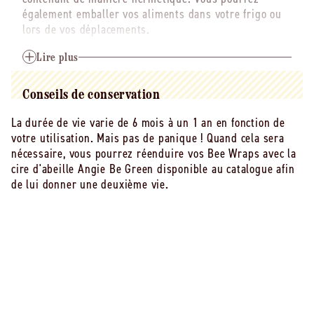
également emballer vos aliments dans votre frigo ou
lors de vos déplacements.
Lors de votre première utilisation, froissez-le 3 fois
Lire plus
pour l'activer. Pour emballer vos produits de manière
hermétique, il suffit de modeler le Bee Wrap avec la
Conseils de conservation
chaleur de vos mains directement sur le plat ou
l'aliment.
La durée de vie varie de 6 mois à un 1 an en fonction de
votre utilisation. Mais pas de panique ! Quand cela sera
Côté entretien, lavez-le à la main avec de l'eau froide
nécessaire, vous pourrez réenduire vos Bee Wraps avec la
et du savon si besoin.
cire d'abeille Angie Be Green disponible au catalogue afin
Attention, le Bee Wrap ne convient pas pour emballer
de lui donner une deuxième vie.
directement viandes et poissons crus et il ne faut pas
le mettre sur un plat chaud ou au micro-ondes au
risque de faire fondre la cire.