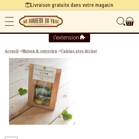
Ignorer et
Livraison gratuite dans votre magasin
passer au
contenu
Accueil
Maison & entretien
Cuisine zéro déchet
Passer aux
informations
produits