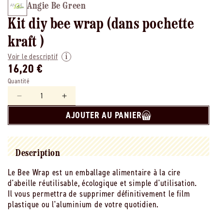
Angie Be Green
Kit diy bee wrap (dans pochette
kraft )
Voir le descriptif
16,20 €
Quantité
Réduire
Augmenter
la
la
AJOUTER AU PANIER
quantité
quantité
de
de
Angie
Angie
Be
Be
Description
Green
Green
-
-
Le Bee Wrap est un emballage alimentaire à la cire
-
-
d'abeille réutilisable, écologique et simple d'utilisation.
Kit
Kit
Il vous permettra de supprimer définitivement le film
diy
diy
plastique ou l'aluminium de votre quotidien.
bee
bee