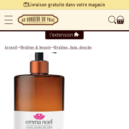
Ignorer et
Livraison gratuite dans votre magasin
passer au
contenu
Accueil
Hygiène & beauté
Hygiène, bain, douche
Passer aux
informations
produits