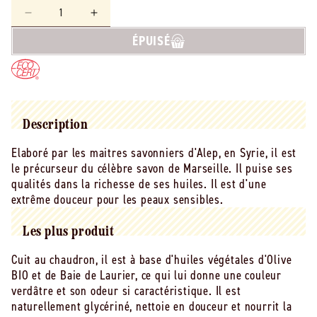
Réduire
Augmenter
la
la
ÉPUISÉ
quantité
quantité
de
de
Emma
Emma
Noël
Noël
-
-
-
-
Description
Savon
Savon
Elaboré par les maitres savonniers d'Alep, en Syrie, il est
alep
alep
le précurseur du célèbre savon de Marseille. Il puise ses
bio
bio
liquide
liquide
qualités dans la richesse de ses huiles. Il est d'une
-
-
extrême douceur pour les peaux sensibles.
1
1
L
L
Les plus produit
Cuit au chaudron, il est à base d'huiles végétales d'Olive
BIO et de Baie de Laurier, ce qui lui donne une couleur
verdâtre et son odeur si caractéristique. Il est
naturellement glycériné, nettoie en douceur et nourrit la